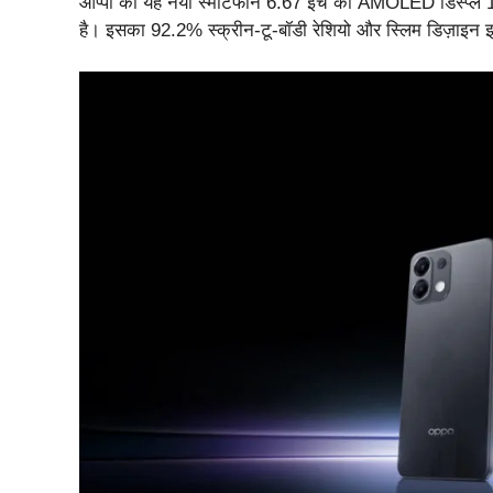
ओप्पो का यह नया स्मार्टफोन 6.67 इंच का AMOLED डिस्प्ले
है। इसका 92.2% स्क्रीन-टू-बॉडी रेशियो और स्लिम डिज़ाइन इस