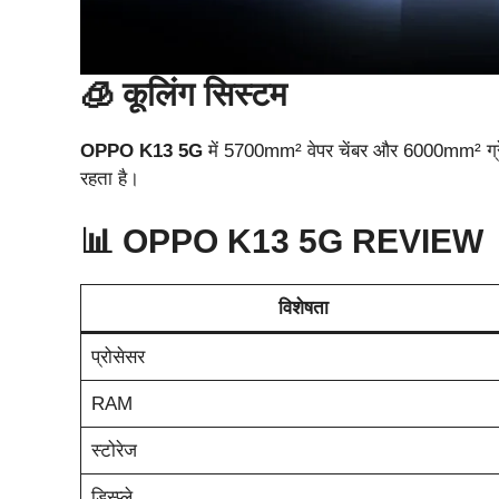
🧊 कूलिंग सिस्टम
OPPO K13 5G
में 5700mm² वेपर चेंबर और 6000mm² ग्रेफा
रहता है।
📊 OPPO K13 5G REVIEW
विशेषता
प्रोसेसर
RAM
स्टोरेज
डिस्प्ले