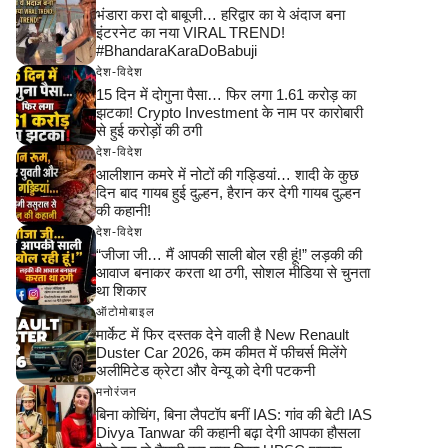
भंडारा करा दो बाबूजी… हरिद्वार का ये अंदाज बना
इंटरनेट का नया VIRAL TREND!
#BhandaraKaraDoBabuji
देश-विदेश
15 दिन में दोगुना पैसा… फिर लगा 1.61 करोड़ का
झटका! Crypto Investment के नाम पर कारोबारी
से हुई करोड़ों की ठगी
देश-विदेश
आलीशान कमरे में नोटों की गड्डियां… शादी के कुछ
दिन बाद गायब हुई दुल्हन, हैरान कर देगी गायब दुल्हन
की कहानी!
देश-विदेश
“जीजा जी… मैं आपकी साली बोल रही हूं!” लड़की की
आवाज बनाकर करता था ठगी, सोशल मीडिया से चुनता
था शिकार
ऑटोमोबाइल
मार्केट में फिर दस्तक देने वाली है New Renault
Duster Car 2026, कम कीमत में फीचर्स मिलेंगे
अलीमिटेड क्रेटा और वेन्यू को देगी पटकनी
मनोरंजन
बिना कोचिंग, बिना लैपटॉप बनीं IAS: गांव की बेटी IAS
Divya Tanwar की कहानी बढ़ा देगी आपका हौसला