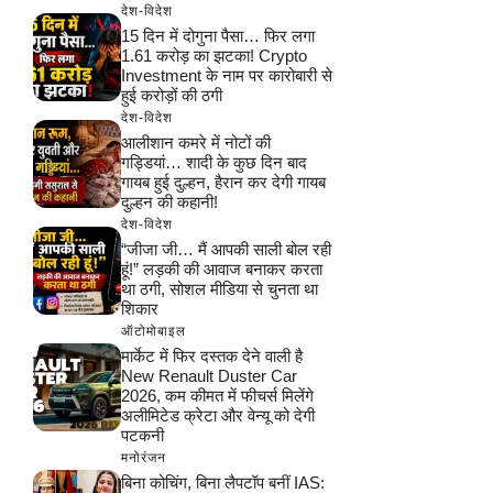
देश-विदेश
15 दिन में दोगुना पैसा… फिर लगा
1.61 करोड़ का झटका! Crypto
Investment के नाम पर कारोबारी से
हुई करोड़ों की ठगी
देश-विदेश
आलीशान कमरे में नोटों की
गड्डियां… शादी के कुछ दिन बाद
गायब हुई दुल्हन, हैरान कर देगी गायब
दुल्हन की कहानी!
देश-विदेश
“जीजा जी… मैं आपकी साली बोल रही
हूं!” लड़की की आवाज बनाकर करता
था ठगी, सोशल मीडिया से चुनता था
शिकार
ऑटोमोबाइल
मार्केट में फिर दस्तक देने वाली है
New Renault Duster Car
2026, कम कीमत में फीचर्स मिलेंगे
अलीमिटेड क्रेटा और वेन्यू को देगी
पटकनी
मनोरंजन
बिना कोचिंग, बिना लैपटॉप बनीं IAS: