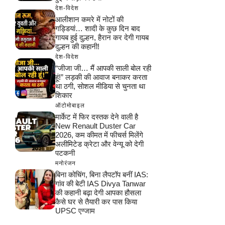
देश-विदेश
आलीशान कमरे में नोटों की
गड्डियां… शादी के कुछ दिन बाद
गायब हुई दुल्हन, हैरान कर देगी गायब
दुल्हन की कहानी!
देश-विदेश
“जीजा जी… मैं आपकी साली बोल रही
हूं!” लड़की की आवाज बनाकर करता
था ठगी, सोशल मीडिया से चुनता था
शिकार
ऑटोमोबाइल
मार्केट में फिर दस्तक देने वाली है
New Renault Duster Car
2026, कम कीमत में फीचर्स मिलेंगे
अलीमिटेड क्रेटा और वेन्यू को देगी
पटकनी
मनोरंजन
बिना कोचिंग, बिना लैपटॉप बनीं IAS:
गांव की बेटी IAS Divya Tanwar
की कहानी बढ़ा देगी आपका हौसला
कैसे घर से तैयारी कर पास किया
UPSC एग्जाम