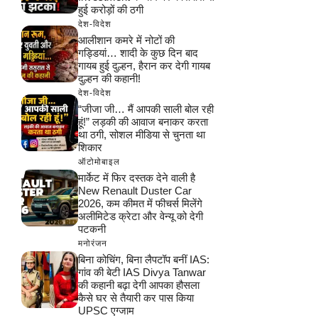
हुई करोड़ों की ठगी
देश-विदेश
आलीशान कमरे में नोटों की
गड्डियां… शादी के कुछ दिन बाद
गायब हुई दुल्हन, हैरान कर देगी गायब
दुल्हन की कहानी!
देश-विदेश
“जीजा जी… मैं आपकी साली बोल रही
हूं!” लड़की की आवाज बनाकर करता
था ठगी, सोशल मीडिया से चुनता था
शिकार
ऑटोमोबाइल
मार्केट में फिर दस्तक देने वाली है
New Renault Duster Car
2026, कम कीमत में फीचर्स मिलेंगे
अलीमिटेड क्रेटा और वेन्यू को देगी
पटकनी
मनोरंजन
बिना कोचिंग, बिना लैपटॉप बनीं IAS:
गांव की बेटी IAS Divya Tanwar
की कहानी बढ़ा देगी आपका हौसला
कैसे घर से तैयारी कर पास किया
UPSC एग्जाम