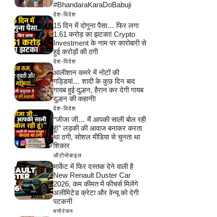
#BhandaraKaraDoBabuji
देश-विदेश
15 दिन में दोगुना पैसा… फिर लगा
1.61 करोड़ का झटका! Crypto
Investment के नाम पर कारोबारी से
हुई करोड़ों की ठगी
देश-विदेश
आलीशान कमरे में नोटों की
गड्डियां… शादी के कुछ दिन बाद
गायब हुई दुल्हन, हैरान कर देगी गायब
दुल्हन की कहानी!
देश-विदेश
“जीजा जी… मैं आपकी साली बोल रही
हूं!” लड़की की आवाज बनाकर करता
था ठगी, सोशल मीडिया से चुनता था
शिकार
ऑटोमोबाइल
मार्केट में फिर दस्तक देने वाली है
New Renault Duster Car
2026, कम कीमत में फीचर्स मिलेंगे
अलीमिटेड क्रेटा और वेन्यू को देगी
पटकनी
मनोरंजन