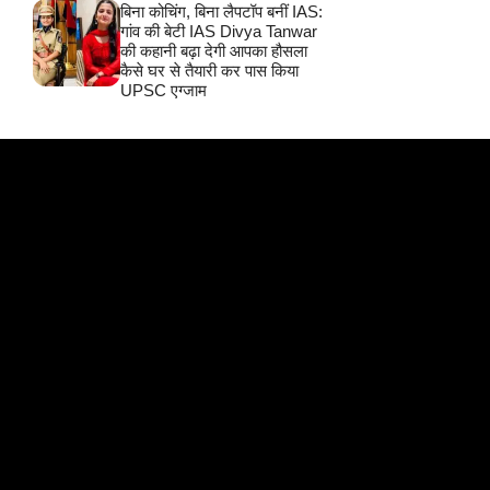
बिना कोचिंग, बिना लैपटॉप बनीं IAS:
गांव की बेटी IAS Divya Tanwar
की कहानी बढ़ा देगी आपका हौसला
कैसे घर से तैयारी कर पास किया
UPSC एग्जाम