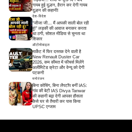
गायब हुई दुल्हन, हैरान कर देगी गायब
दुल्हन की कहानी!
देश-विदेश
“जीजा जी… मैं आपकी साली बोल रही
हूं!” लड़की की आवाज बनाकर करता
था ठगी, सोशल मीडिया से चुनता था
शिकार
ऑटोमोबाइल
मार्केट में फिर दस्तक देने वाली है
New Renault Duster Car
2026, कम कीमत में फीचर्स मिलेंगे
अलीमिटेड क्रेटा और वेन्यू को देगी
पटकनी
मनोरंजन
बिना कोचिंग, बिना लैपटॉप बनीं IAS:
गांव की बेटी IAS Divya Tanwar
की कहानी बढ़ा देगी आपका हौसला
कैसे घर से तैयारी कर पास किया
UPSC एग्जाम