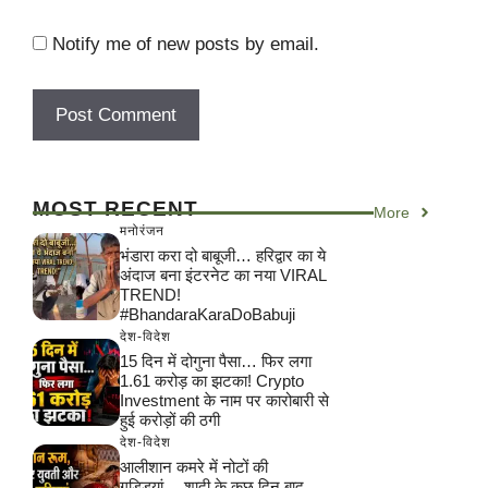
Notify me of new posts by email.
MOST RECENT
More
मनोरंजन
भंडारा करा दो बाबूजी… हरिद्वार का ये
अंदाज बना इंटरनेट का नया VIRAL
TREND!
#BhandaraKaraDoBabuji
देश-विदेश
15 दिन में दोगुना पैसा… फिर लगा
1.61 करोड़ का झटका! Crypto
Investment के नाम पर कारोबारी से
हुई करोड़ों की ठगी
देश-विदेश
आलीशान कमरे में नोटों की
गड्डियां… शादी के कुछ दिन बाद