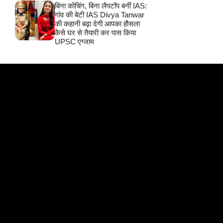
बिना कोचिंग, बिना लैपटॉप बनीं IAS:
गांव की बेटी IAS Divya Tanwar
की कहानी बढ़ा देगी आपका हौसला
कैसे घर से तैयारी कर पास किया
UPSC एग्जाम