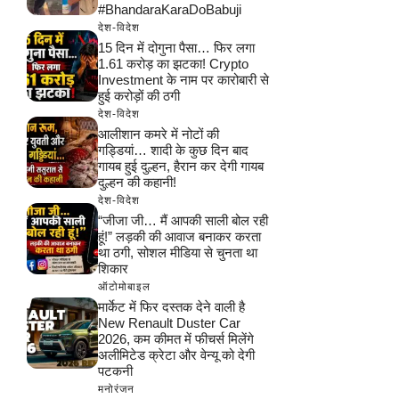
#BhandaraKaraDoBabuji
देश-विदेश
15 दिन में दोगुना पैसा… फिर लगा
1.61 करोड़ का झटका! Crypto
Investment के नाम पर कारोबारी से
हुई करोड़ों की ठगी
देश-विदेश
आलीशान कमरे में नोटों की
गड्डियां… शादी के कुछ दिन बाद
गायब हुई दुल्हन, हैरान कर देगी गायब
दुल्हन की कहानी!
देश-विदेश
“जीजा जी… मैं आपकी साली बोल रही
हूं!” लड़की की आवाज बनाकर करता
था ठगी, सोशल मीडिया से चुनता था
शिकार
ऑटोमोबाइल
मार्केट में फिर दस्तक देने वाली है
New Renault Duster Car
2026, कम कीमत में फीचर्स मिलेंगे
अलीमिटेड क्रेटा और वेन्यू को देगी
पटकनी
मनोरंजन