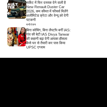
मार्केट में फिर दस्तक देने वाली है
New Renault Duster Car
2026, कम कीमत में फीचर्स मिलेंगे
अलीमिटेड क्रेटा और वेन्यू को देगी
पटकनी
मनोरंजन
बिना कोचिंग, बिना लैपटॉप बनीं IAS:
गांव की बेटी IAS Divya Tanwar
की कहानी बढ़ा देगी आपका हौसला
कैसे घर से तैयारी कर पास किया
UPSC एग्जाम