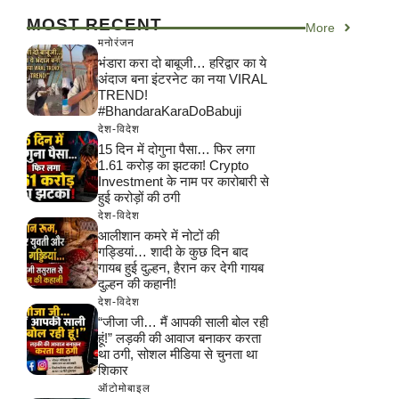
MOST RECENT
More
मनोरंजन
भंडारा करा दो बाबूजी… हरिद्वार का ये
अंदाज बना इंटरनेट का नया VIRAL
TREND!
#BhandaraKaraDoBabuji
देश-विदेश
15 दिन में दोगुना पैसा… फिर लगा
1.61 करोड़ का झटका! Crypto
Investment के नाम पर कारोबारी से
हुई करोड़ों की ठगी
देश-विदेश
आलीशान कमरे में नोटों की
गड्डियां… शादी के कुछ दिन बाद
गायब हुई दुल्हन, हैरान कर देगी गायब
दुल्हन की कहानी!
देश-विदेश
“जीजा जी… मैं आपकी साली बोल रही
हूं!” लड़की की आवाज बनाकर करता
था ठगी, सोशल मीडिया से चुनता था
शिकार
ऑटोमोबाइल