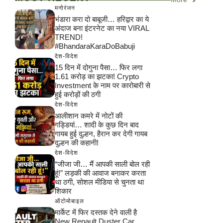
मनोरंजन
भंडारा करा दो बाबूजी… हरिद्वार का ये
अंदाज बना इंटरनेट का नया VIRAL
TREND!
#BhandaraKaraDoBabuji
देश-विदेश
15 दिन में दोगुना पैसा… फिर लगा
1.61 करोड़ का झटका! Crypto
Investment के नाम पर कारोबारी से
हुई करोड़ों की ठगी
देश-विदेश
आलीशान कमरे में नोटों की
गड्डियां… शादी के कुछ दिन बाद
गायब हुई दुल्हन, हैरान कर देगी गायब
दुल्हन की कहानी!
देश-विदेश
“जीजा जी… मैं आपकी साली बोल रही
हूं!” लड़की की आवाज बनाकर करता
था ठगी, सोशल मीडिया से चुनता था
शिकार
ऑटोमोबाइल
मार्केट में फिर दस्तक देने वाली है
New Renault Duster Car