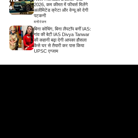
2026, कम कीमत में फीचर्स मिलेंगे
अलीमिटेड क्रेटा और वेन्यू को देगी
पटकनी
मनोरंजन
बिना कोचिंग, बिना लैपटॉप बनीं IAS:
गांव की बेटी IAS Divya Tanwar
की कहानी बढ़ा देगी आपका हौसला
कैसे घर से तैयारी कर पास किया
UPSC एग्जाम