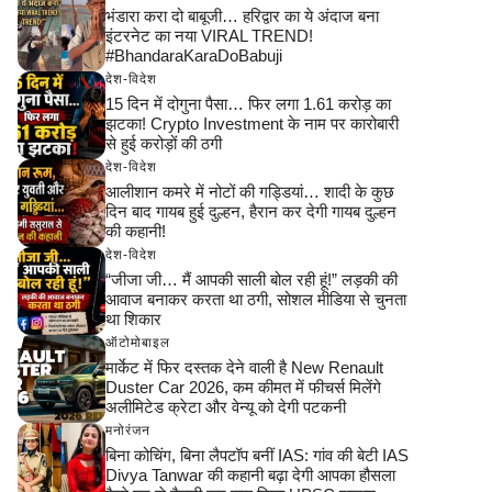
भंडारा करा दो बाबूजी… हरिद्वार का ये अंदाज बना
इंटरनेट का नया VIRAL TREND!
#BhandaraKaraDoBabuji
देश-विदेश
15 दिन में दोगुना पैसा… फिर लगा 1.61 करोड़ का
झटका! Crypto Investment के नाम पर कारोबारी
से हुई करोड़ों की ठगी
देश-विदेश
आलीशान कमरे में नोटों की गड्डियां… शादी के कुछ
दिन बाद गायब हुई दुल्हन, हैरान कर देगी गायब दुल्हन
की कहानी!
देश-विदेश
“जीजा जी… मैं आपकी साली बोल रही हूं!” लड़की की
आवाज बनाकर करता था ठगी, सोशल मीडिया से चुनता
था शिकार
ऑटोमोबाइल
मार्केट में फिर दस्तक देने वाली है New Renault
Duster Car 2026, कम कीमत में फीचर्स मिलेंगे
अलीमिटेड क्रेटा और वेन्यू को देगी पटकनी
मनोरंजन
बिना कोचिंग, बिना लैपटॉप बनीं IAS: गांव की बेटी IAS
Divya Tanwar की कहानी बढ़ा देगी आपका हौसला