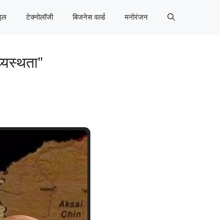
इल
टेक्नोलॉजी
बिजनेस वर्ल्ड
मनोरंजन
्यस्थता”