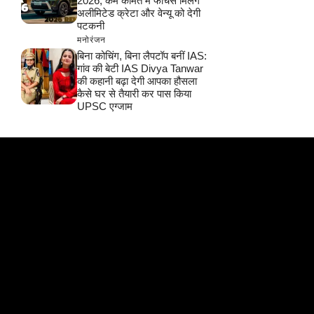
2026, कम कीमत में फीचर्स मिलेंगे
अलीमिटेड क्रेटा और वेन्यू को देगी
पटकनी
मनोरंजन
बिना कोचिंग, बिना लैपटॉप बनीं IAS:
गांव की बेटी IAS Divya Tanwar
की कहानी बढ़ा देगी आपका हौसला
कैसे घर से तैयारी कर पास किया
UPSC एग्जाम