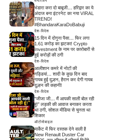
मनोरंजन
भंडारा करा दो बाबूजी… हरिद्वार का ये
अंदाज बना इंटरनेट का नया VIRAL
TREND!
#BhandaraKaraDoBabuji
देश-विदेश
15 दिन में दोगुना पैसा… फिर लगा
1.61 करोड़ का झटका! Crypto
Investment के नाम पर कारोबारी से
हुई करोड़ों की ठगी
देश-विदेश
आलीशान कमरे में नोटों की
गड्डियां… शादी के कुछ दिन बाद
गायब हुई दुल्हन, हैरान कर देगी गायब
दुल्हन की कहानी!
देश-विदेश
“जीजा जी… मैं आपकी साली बोल रही
हूं!” लड़की की आवाज बनाकर करता
था ठगी, सोशल मीडिया से चुनता था
शिकार
ऑटोमोबाइल
मार्केट में फिर दस्तक देने वाली है
New Renault Duster Car