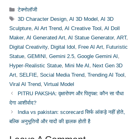
Categories
टेक्नोलॉजी
Tags
3D Character Design
,
AI 3D Model
,
AI 3D
Sculpture
,
AI Art Trend
,
AI Creative Tool
,
AI Doll
Maker
,
AI Generated Art
,
AI Statue Generator
,
ART
,
Digital Creativity
,
Digital Idol
,
Free AI Art
,
Futuristic
Statue
,
GEMINI
,
Gemini 2.5
,
Google Gemini AI
,
Hyper-Realistic Statue
,
Mini Me AI
,
Next Gen 3D
Art
,
SELFIE
,
Social Media Trend
,
Trending AI Tool
,
Viral AI Trend
,
Virtual Model
PITRU PAKSHA: वृक्षारोपण और पितृपक्ष: कौन सा पौधा
देगा आशीर्वाद?
India vs pakistan: scorecard सिर्फ आंकड़े नहीं होते,
बल्कि अनुभूतियों और यादों की झलक होती है