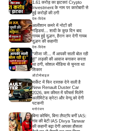
1.61 करोड़ का झटका! Crypto
Investment के नाम पर कारोबारी से
हुई करोड़ों की ठगी
देश-विदेश
आलीशान कमरे में नोटों की
गड्डियां… शादी के कुछ दिन बाद
गायब हुई दुल्हन, हैरान कर देगी गायब
दुल्हन की कहानी!
देश-विदेश
“जीजा जी… मैं आपकी साली बोल रही
हूं!” लड़की की आवाज बनाकर करता
था ठगी, सोशल मीडिया से चुनता था
शिकार
ऑटोमोबाइल
मार्केट में फिर दस्तक देने वाली है
New Renault Duster Car
2026, कम कीमत में फीचर्स मिलेंगे
अलीमिटेड क्रेटा और वेन्यू को देगी
पटकनी
मनोरंजन
बिना कोचिंग, बिना लैपटॉप बनीं IAS:
गांव की बेटी IAS Divya Tanwar
की कहानी बढ़ा देगी आपका हौसला