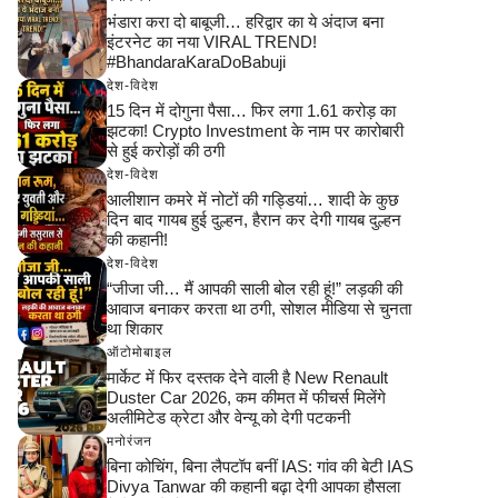
भंडारा करा दो बाबूजी… हरिद्वार का ये अंदाज बना
इंटरनेट का नया VIRAL TREND!
#BhandaraKaraDoBabuji
देश-विदेश
15 दिन में दोगुना पैसा… फिर लगा 1.61 करोड़ का
झटका! Crypto Investment के नाम पर कारोबारी
से हुई करोड़ों की ठगी
देश-विदेश
आलीशान कमरे में नोटों की गड्डियां… शादी के कुछ
दिन बाद गायब हुई दुल्हन, हैरान कर देगी गायब दुल्हन
की कहानी!
देश-विदेश
“जीजा जी… मैं आपकी साली बोल रही हूं!” लड़की की
आवाज बनाकर करता था ठगी, सोशल मीडिया से चुनता
था शिकार
ऑटोमोबाइल
मार्केट में फिर दस्तक देने वाली है New Renault
Duster Car 2026, कम कीमत में फीचर्स मिलेंगे
अलीमिटेड क्रेटा और वेन्यू को देगी पटकनी
मनोरंजन
बिना कोचिंग, बिना लैपटॉप बनीं IAS: गांव की बेटी IAS
Divya Tanwar की कहानी बढ़ा देगी आपका हौसला