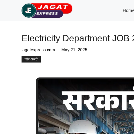
Skip
Hom
to
content
Electricity Department JOB 2025
jagatexpress.com
May 21, 2025
जॉब अलर्ट