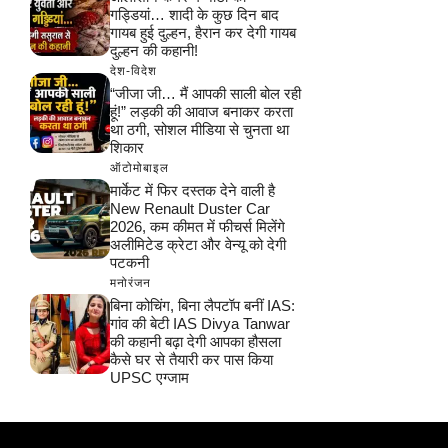
गड्डियां… शादी के कुछ दिन बाद
गायब हुई दुल्हन, हैरान कर देगी गायब
दुल्हन की कहानी!
देश-विदेश
“जीजा जी… मैं आपकी साली बोल रही
हूं!” लड़की की आवाज बनाकर करता
था ठगी, सोशल मीडिया से चुनता था
शिकार
ऑटोमोबाइल
मार्केट में फिर दस्तक देने वाली है
New Renault Duster Car
2026, कम कीमत में फीचर्स मिलेंगे
अलीमिटेड क्रेटा और वेन्यू को देगी
पटकनी
मनोरंजन
बिना कोचिंग, बिना लैपटॉप बनीं IAS:
गांव की बेटी IAS Divya Tanwar
की कहानी बढ़ा देगी आपका हौसला
कैसे घर से तैयारी कर पास किया
UPSC एग्जाम