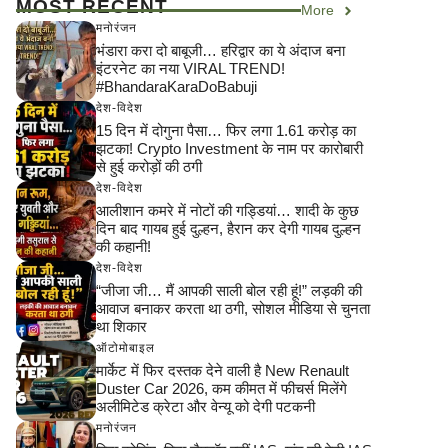
MOST RECENT
More
मनोरंजन
भंडारा करा दो बाबूजी… हरिद्वार का ये अंदाज बना
इंटरनेट का नया VIRAL TREND!
#BhandaraKaraDoBabuji
देश-विदेश
15 दिन में दोगुना पैसा… फिर लगा 1.61 करोड़ का
झटका! Crypto Investment के नाम पर कारोबारी
से हुई करोड़ों की ठगी
देश-विदेश
आलीशान कमरे में नोटों की गड्डियां… शादी के कुछ
दिन बाद गायब हुई दुल्हन, हैरान कर देगी गायब दुल्हन
की कहानी!
देश-विदेश
“जीजा जी… मैं आपकी साली बोल रही हूं!” लड़की की
आवाज बनाकर करता था ठगी, सोशल मीडिया से चुनता
था शिकार
ऑटोमोबाइल
मार्केट में फिर दस्तक देने वाली है New Renault
Duster Car 2026, कम कीमत में फीचर्स मिलेंगे
अलीमिटेड क्रेटा और वेन्यू को देगी पटकनी
मनोरंजन