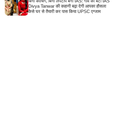
बिना कोचिंग, बिना लैपटॉप बनीं IAS: गांव की बेटी IAS
Divya Tanwar की कहानी बढ़ा देगी आपका हौसला
कैसे घर से तैयारी कर पास किया UPSC एग्जाम