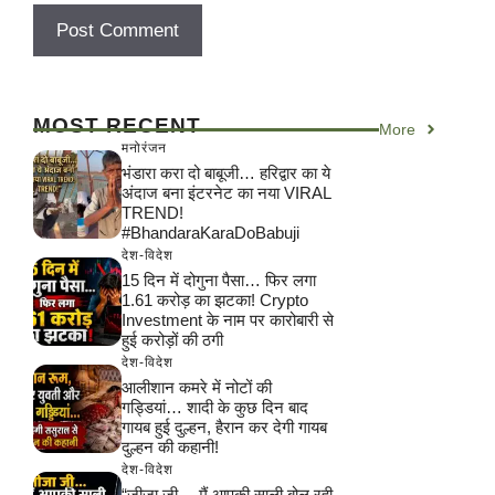
MOST RECENT
More
मनोरंजन
भंडारा करा दो बाबूजी… हरिद्वार का ये
अंदाज बना इंटरनेट का नया VIRAL
TREND!
#BhandaraKaraDoBabuji
देश-विदेश
15 दिन में दोगुना पैसा… फिर लगा
1.61 करोड़ का झटका! Crypto
Investment के नाम पर कारोबारी से
हुई करोड़ों की ठगी
देश-विदेश
आलीशान कमरे में नोटों की
गड्डियां… शादी के कुछ दिन बाद
गायब हुई दुल्हन, हैरान कर देगी गायब
दुल्हन की कहानी!
देश-विदेश
“जीजा जी… मैं आपकी साली बोल रही