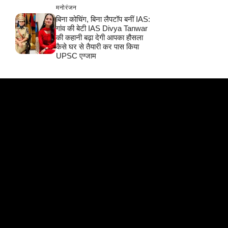
मनोरंजन
बिना कोचिंग, बिना लैपटॉप बनीं IAS:
गांव की बेटी IAS Divya Tanwar
की कहानी बढ़ा देगी आपका हौसला
कैसे घर से तैयारी कर पास किया
UPSC एग्जाम