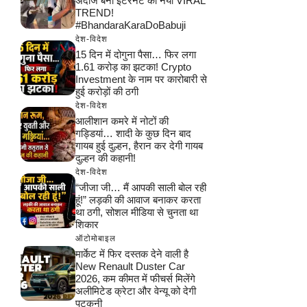
अंदाज बना इंटरनेट का नया VIRAL
TREND!
#BhandaraKaraDoBabuji
देश-विदेश
15 दिन में दोगुना पैसा… फिर लगा
1.61 करोड़ का झटका! Crypto
Investment के नाम पर कारोबारी से
हुई करोड़ों की ठगी
देश-विदेश
आलीशान कमरे में नोटों की
गड्डियां… शादी के कुछ दिन बाद
गायब हुई दुल्हन, हैरान कर देगी गायब
दुल्हन की कहानी!
देश-विदेश
“जीजा जी… मैं आपकी साली बोल रही
हूं!” लड़की की आवाज बनाकर करता
था ठगी, सोशल मीडिया से चुनता था
शिकार
ऑटोमोबाइल
मार्केट में फिर दस्तक देने वाली है
New Renault Duster Car
2026, कम कीमत में फीचर्स मिलेंगे
अलीमिटेड क्रेटा और वेन्यू को देगी
पटकनी