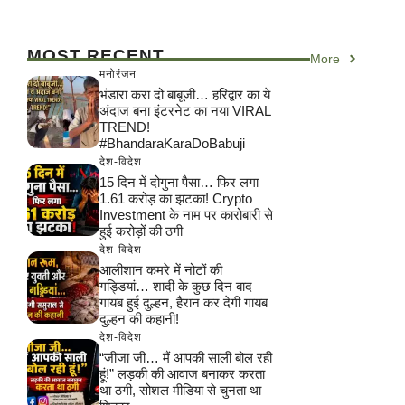
MOST RECENT
More
मनोरंजन
भंडारा करा दो बाबूजी… हरिद्वार का ये
अंदाज बना इंटरनेट का नया VIRAL
TREND!
#BhandaraKaraDoBabuji
देश-विदेश
15 दिन में दोगुना पैसा… फिर लगा
1.61 करोड़ का झटका! Crypto
Investment के नाम पर कारोबारी से
हुई करोड़ों की ठगी
देश-विदेश
आलीशान कमरे में नोटों की
गड्डियां… शादी के कुछ दिन बाद
गायब हुई दुल्हन, हैरान कर देगी गायब
दुल्हन की कहानी!
देश-विदेश
“जीजा जी… मैं आपकी साली बोल रही
हूं!” लड़की की आवाज बनाकर करता
था ठगी, सोशल मीडिया से चुनता था