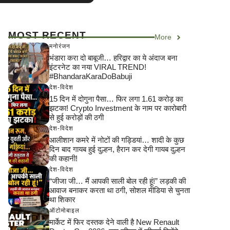
MOST RECENT
More
मनोरंजन
भंडारा करा दो बाबूजी… हरिद्वार का ये अंदाज बना
इंटरनेट का नया VIRAL TREND!
#BhandaraKaraDoBabuji
देश-विदेश
15 दिन में दोगुना पैसा… फिर लगा 1.61 करोड़ का
झटका! Crypto Investment के नाम पर कारोबारी
से हुई करोड़ों की ठगी
देश-विदेश
आलीशान कमरे में नोटों की गड्डियां… शादी के कुछ
दिन बाद गायब हुई दुल्हन, हैरान कर देगी गायब दुल्हन
की कहानी!
देश-विदेश
“जीजा जी… मैं आपकी साली बोल रही हूं!” लड़की की
आवाज बनाकर करता था ठगी, सोशल मीडिया से चुनता
था शिकार
ऑटोमोबाइल
मार्केट में फिर दस्तक देने वाली है New Renault