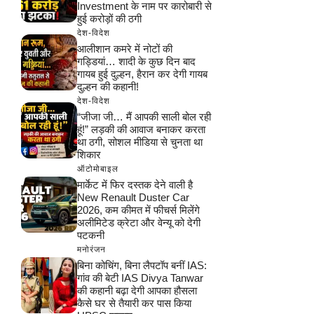
Investment के नाम पर कारोबारी से
हुई करोड़ों की ठगी
देश-विदेश
आलीशान कमरे में नोटों की
गड्डियां… शादी के कुछ दिन बाद
गायब हुई दुल्हन, हैरान कर देगी गायब
दुल्हन की कहानी!
देश-विदेश
“जीजा जी… मैं आपकी साली बोल रही
हूं!” लड़की की आवाज बनाकर करता
था ठगी, सोशल मीडिया से चुनता था
शिकार
ऑटोमोबाइल
मार्केट में फिर दस्तक देने वाली है
New Renault Duster Car
2026, कम कीमत में फीचर्स मिलेंगे
अलीमिटेड क्रेटा और वेन्यू को देगी
पटकनी
मनोरंजन
बिना कोचिंग, बिना लैपटॉप बनीं IAS:
गांव की बेटी IAS Divya Tanwar
की कहानी बढ़ा देगी आपका हौसला
कैसे घर से तैयारी कर पास किया