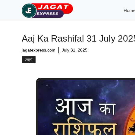
Skip
Hom
to
content
Aaj Ka Rashifal 31 July 2025: 
jagatexpress.com
July 31, 2025
एस्ट्रो