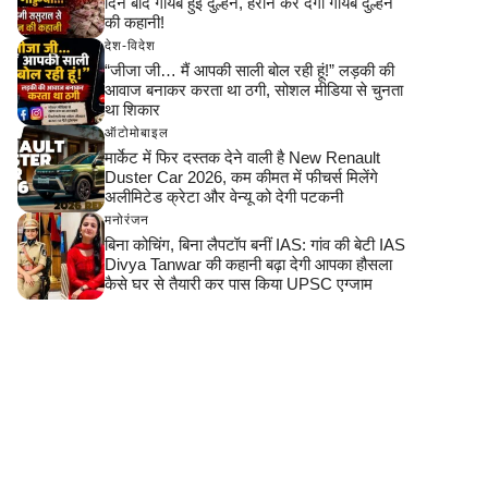
दिन बाद गायब हुई दुल्हन, हैरान कर देगी गायब दुल्हन
की कहानी!
देश-विदेश
“जीजा जी… मैं आपकी साली बोल रही हूं!” लड़की की
आवाज बनाकर करता था ठगी, सोशल मीडिया से चुनता
था शिकार
ऑटोमोबाइल
मार्केट में फिर दस्तक देने वाली है New Renault
Duster Car 2026, कम कीमत में फीचर्स मिलेंगे
अलीमिटेड क्रेटा और वेन्यू को देगी पटकनी
मनोरंजन
बिना कोचिंग, बिना लैपटॉप बनीं IAS: गांव की बेटी IAS
Divya Tanwar की कहानी बढ़ा देगी आपका हौसला
कैसे घर से तैयारी कर पास किया UPSC एग्जाम