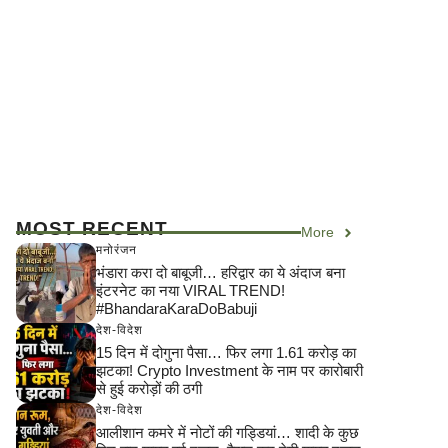
MOST RECENT
More
मनोरंजन
भंडारा करा दो बाबूजी… हरिद्वार का ये अंदाज बना
इंटरनेट का नया VIRAL TREND!
#BhandaraKaraDoBabuji
देश-विदेश
15 दिन में दोगुना पैसा… फिर लगा 1.61 करोड़ का
झटका! Crypto Investment के नाम पर कारोबारी
से हुई करोड़ों की ठगी
देश-विदेश
आलीशान कमरे में नोटों की गड्डियां… शादी के कुछ