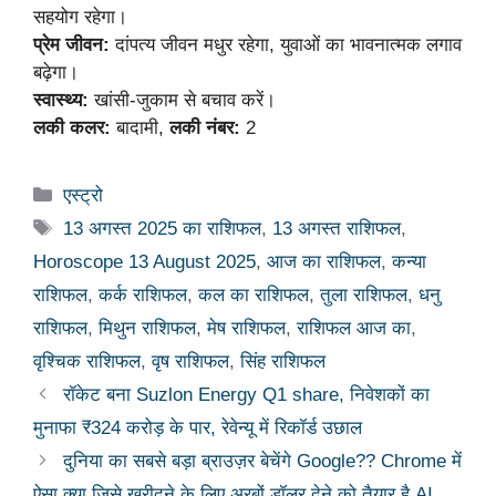
सहयोग रहेगा।
प्रेम जीवन:
दांपत्य जीवन मधुर रहेगा, युवाओं का भावनात्मक लगाव
बढ़ेगा।
स्वास्थ्य:
खांसी-जुकाम से बचाव करें।
लकी कलर:
बादामी,
लकी नंबर:
2
Categories
एस्ट्रो
Tags
13 अगस्त 2025 का राशिफल
,
13 अगस्त राशिफल
,
Horoscope 13 August 2025
,
आज का राशिफल
,
कन्या
राशिफल
,
कर्क राशिफल
,
कल का राशिफल
,
तुला राशिफल
,
धनु
राशिफल
,
मिथुन राशिफल
,
मेष राशिफल
,
राशिफल आज का
,
वृश्चिक राशिफल
,
वृष राशिफल
,
सिंह राशिफल
रॉकेट बना Suzlon Energy Q1 share, निवेशकों का
मुनाफा ₹324 करोड़ के पार, रेवेन्यू में रिकॉर्ड उछाल
दुनिया का सबसे बड़ा ब्राउज़र बेचेंगे Google?? Chrome में
ऐसा क्या जिसे खरीदने के लिए अरबों डॉलर देने को तैयार है AI