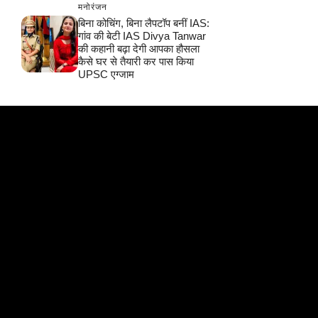
मनोरंजन
बिना कोचिंग, बिना लैपटॉप बनीं IAS:
गांव की बेटी IAS Divya Tanwar
की कहानी बढ़ा देगी आपका हौसला
कैसे घर से तैयारी कर पास किया
UPSC एग्जाम