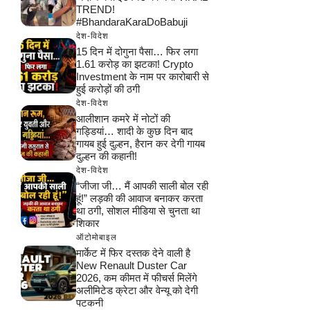
TREND!
#BhandaraKaraDoBabuji
देश-विदेश
15 दिन में दोगुना पैसा… फिर लगा
1.61 करोड़ का झटका! Crypto
Investment के नाम पर कारोबारी से
हुई करोड़ों की ठगी
देश-विदेश
आलीशान कमरे में नोटों की
गड्डियां… शादी के कुछ दिन बाद
गायब हुई दुल्हन, हैरान कर देगी गायब
दुल्हन की कहानी!
देश-विदेश
“जीजा जी… मैं आपकी साली बोल रही
हूं!” लड़की की आवाज बनाकर करता
था ठगी, सोशल मीडिया से चुनता था
शिकार
ऑटोमोबाइल
मार्केट में फिर दस्तक देने वाली है
New Renault Duster Car
2026, कम कीमत में फीचर्स मिलेंगे
अलीमिटेड क्रेटा और वेन्यू को देगी
पटकनी