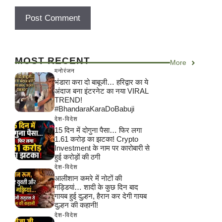
MOST RECENT
More
मनोरंजन
भंडारा करा दो बाबूजी… हरिद्वार का ये
अंदाज बना इंटरनेट का नया VIRAL
TREND!
#BhandaraKaraDoBabuji
देश-विदेश
15 दिन में दोगुना पैसा… फिर लगा
1.61 करोड़ का झटका! Crypto
Investment के नाम पर कारोबारी से
हुई करोड़ों की ठगी
देश-विदेश
आलीशान कमरे में नोटों की
गड्डियां… शादी के कुछ दिन बाद
गायब हुई दुल्हन, हैरान कर देगी गायब
दुल्हन की कहानी!
देश-विदेश