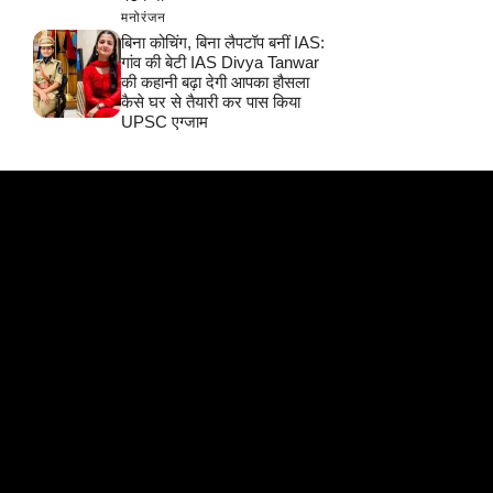
मनोरंजन
बिना कोचिंग, बिना लैपटॉप बनीं IAS:
गांव की बेटी IAS Divya Tanwar
की कहानी बढ़ा देगी आपका हौसला
कैसे घर से तैयारी कर पास किया
UPSC एग्जाम