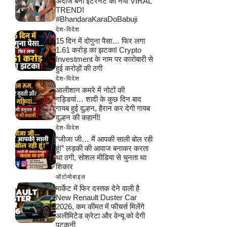
अंदाज बना इंटरनेट का नया VIRAL
TREND!
#BhandaraKaraDoBabuji
देश-विदेश
15 दिन में दोगुना पैसा… फिर लगा
1.61 करोड़ का झटका! Crypto
Investment के नाम पर कारोबारी से
हुई करोड़ों की ठगी
देश-विदेश
आलीशान कमरे में नोटों की
गड्डियां… शादी के कुछ दिन बाद
गायब हुई दुल्हन, हैरान कर देगी गायब
दुल्हन की कहानी!
देश-विदेश
“जीजा जी… मैं आपकी साली बोल रही
हूं!” लड़की की आवाज बनाकर करता
था ठगी, सोशल मीडिया से चुनता था
शिकार
ऑटोमोबाइल
मार्केट में फिर दस्तक देने वाली है
New Renault Duster Car
2026, कम कीमत में फीचर्स मिलेंगे
अलीमिटेड क्रेटा और वेन्यू को देगी
पटकनी