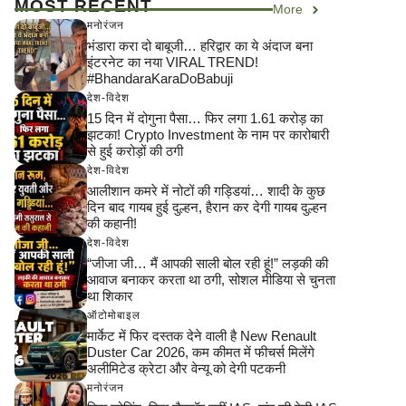
MOST RECENT
More
मनोरंजन
भंडारा करा दो बाबूजी… हरिद्वार का ये अंदाज बना
इंटरनेट का नया VIRAL TREND!
#BhandaraKaraDoBabuji
देश-विदेश
15 दिन में दोगुना पैसा… फिर लगा 1.61 करोड़ का
झटका! Crypto Investment के नाम पर कारोबारी
से हुई करोड़ों की ठगी
देश-विदेश
आलीशान कमरे में नोटों की गड्डियां… शादी के कुछ
दिन बाद गायब हुई दुल्हन, हैरान कर देगी गायब दुल्हन
की कहानी!
देश-विदेश
“जीजा जी… मैं आपकी साली बोल रही हूं!” लड़की की
आवाज बनाकर करता था ठगी, सोशल मीडिया से चुनता
था शिकार
ऑटोमोबाइल
मार्केट में फिर दस्तक देने वाली है New Renault
Duster Car 2026, कम कीमत में फीचर्स मिलेंगे
अलीमिटेड क्रेटा और वेन्यू को देगी पटकनी
मनोरंजन