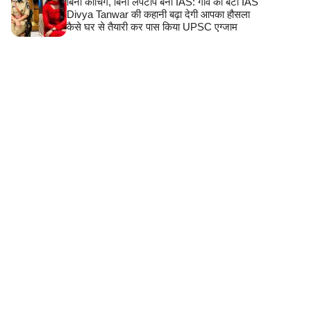
बिना कोचिंग, बिना लैपटॉप बनीं IAS: गांव की बेटी IAS
Divya Tanwar की कहानी बढ़ा देगी आपका हौसला
कैसे घर से तैयारी कर पास किया UPSC एग्जाम