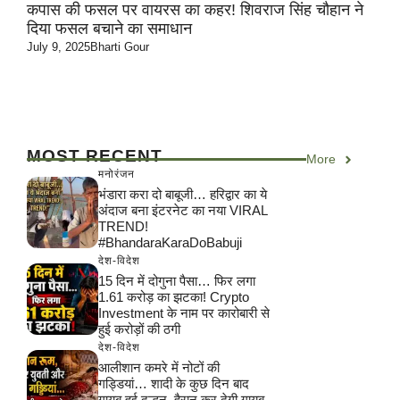
कपास की फसल पर वायरस का कहर! शिवराज सिंह चौहान ने
दिया फसल बचाने का समाधान
July 9, 2025
Bharti Gour
MOST RECENT
More
मनोरंजन
भंडारा करा दो बाबूजी… हरिद्वार का ये
अंदाज बना इंटरनेट का नया VIRAL
TREND!
#BhandaraKaraDoBabuji
देश-विदेश
15 दिन में दोगुना पैसा… फिर लगा
1.61 करोड़ का झटका! Crypto
Investment के नाम पर कारोबारी से
हुई करोड़ों की ठगी
देश-विदेश
आलीशान कमरे में नोटों की
गड्डियां… शादी के कुछ दिन बाद
गायब हुई दुल्हन, हैरान कर देगी गायब