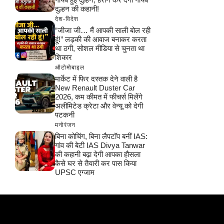
दुल्हन की कहानी!
देश-विदेश
“जीजा जी… मैं आपकी साली बोल रही
हूं!” लड़की की आवाज बनाकर करता
था ठगी, सोशल मीडिया से चुनता था
शिकार
ऑटोमोबाइल
मार्केट में फिर दस्तक देने वाली है
New Renault Duster Car
2026, कम कीमत में फीचर्स मिलेंगे
अलीमिटेड क्रेटा और वेन्यू को देगी
पटकनी
मनोरंजन
बिना कोचिंग, बिना लैपटॉप बनीं IAS:
गांव की बेटी IAS Divya Tanwar
की कहानी बढ़ा देगी आपका हौसला
कैसे घर से तैयारी कर पास किया
UPSC एग्जाम