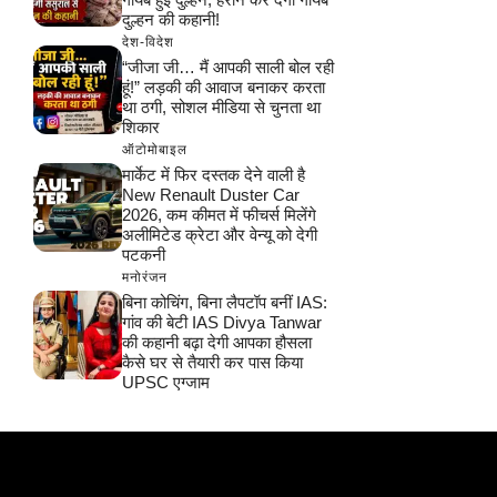
दुल्हन की कहानी!
देश-विदेश
“जीजा जी… मैं आपकी साली बोल रही
हूं!” लड़की की आवाज बनाकर करता
था ठगी, सोशल मीडिया से चुनता था
शिकार
ऑटोमोबाइल
मार्केट में फिर दस्तक देने वाली है
New Renault Duster Car
2026, कम कीमत में फीचर्स मिलेंगे
अलीमिटेड क्रेटा और वेन्यू को देगी
पटकनी
मनोरंजन
बिना कोचिंग, बिना लैपटॉप बनीं IAS:
गांव की बेटी IAS Divya Tanwar
की कहानी बढ़ा देगी आपका हौसला
कैसे घर से तैयारी कर पास किया
UPSC एग्जाम