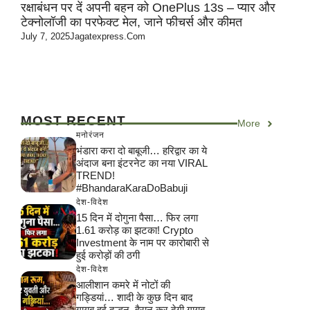
रक्षाबंधन पर दें अपनी बहन को OnePlus 13s – प्यार और
टेक्नोलॉजी का परफेक्ट मेल, जाने फीचर्स और कीमत
July 7, 2025
Jagatexpress.com
MOST RECENT
More
मनोरंजन
भंडारा करा दो बाबूजी… हरिद्वार का ये
अंदाज बना इंटरनेट का नया VIRAL
TREND!
#BhandaraKaraDoBabuji
देश-विदेश
15 दिन में दोगुना पैसा… फिर लगा
1.61 करोड़ का झटका! Crypto
Investment के नाम पर कारोबारी से
हुई करोड़ों की ठगी
देश-विदेश
आलीशान कमरे में नोटों की
गड्डियां… शादी के कुछ दिन बाद
गायब हुई दुल्हन, हैरान कर देगी गायब