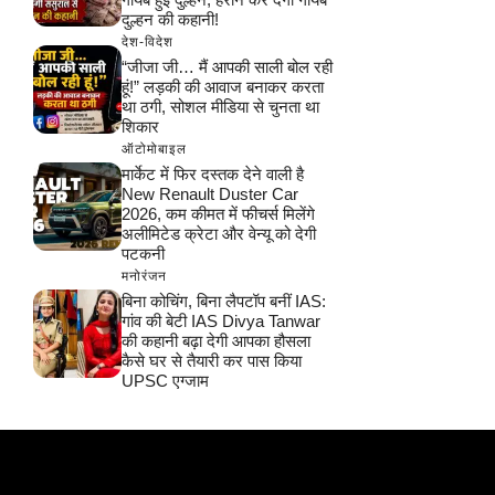
दुल्हन की कहानी!
देश-विदेश
“जीजा जी… मैं आपकी साली बोल रही
हूं!” लड़की की आवाज बनाकर करता
था ठगी, सोशल मीडिया से चुनता था
शिकार
ऑटोमोबाइल
मार्केट में फिर दस्तक देने वाली है
New Renault Duster Car
2026, कम कीमत में फीचर्स मिलेंगे
अलीमिटेड क्रेटा और वेन्यू को देगी
पटकनी
मनोरंजन
बिना कोचिंग, बिना लैपटॉप बनीं IAS:
गांव की बेटी IAS Divya Tanwar
की कहानी बढ़ा देगी आपका हौसला
कैसे घर से तैयारी कर पास किया
UPSC एग्जाम