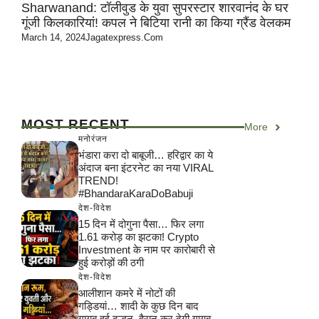
Sharwanand: टॉलीवुड के युवा सुपरस्टार शारवानंद के घर
गूंजी किलकारियां! कपल ने बिटिया रानी का किया ग्रैंड वेलकम
March 14, 2024
Jagatexpress.com
MOST RECENT
More
मनोरंजन
भंडारा करा दो बाबूजी… हरिद्वार का ये
अंदाज बना इंटरनेट का नया VIRAL
TREND!
#BhandaraKaraDoBabuji
देश-विदेश
15 दिन में दोगुना पैसा… फिर लगा
1.61 करोड़ का झटका! Crypto
Investment के नाम पर कारोबारी से
हुई करोड़ों की ठगी
देश-विदेश
आलीशान कमरे में नोटों की
गड्डियां… शादी के कुछ दिन बाद
गायब हुई दुल्हन, हैरान कर देगी गायब