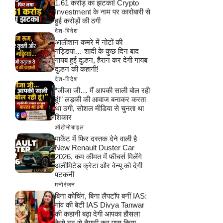
1.61 करोड़ का झटका! Crypto
Investment के नाम पर कारोबारी से
हुई करोड़ों की ठगी
देश-विदेश
आलीशान कमरे में नोटों की
गड्डियां… शादी के कुछ दिन बाद
गायब हुई दुल्हन, हैरान कर देगी गायब
दुल्हन की कहानी!
देश-विदेश
“जीजा जी… मैं आपकी साली बोल रही
हूं!” लड़की की आवाज बनाकर करता
था ठगी, सोशल मीडिया से चुनता था
शिकार
ऑटोमोबाइल
मार्केट में फिर दस्तक देने वाली है
New Renault Duster Car
2026, कम कीमत में फीचर्स मिलेंगे
अलीमिटेड क्रेटा और वेन्यू को देगी
पटकनी
मनोरंजन
बिना कोचिंग, बिना लैपटॉप बनीं IAS:
गांव की बेटी IAS Divya Tanwar
की कहानी बढ़ा देगी आपका हौसला
कैसे घर से तैयारी कर पास किया