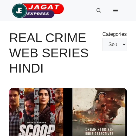
Skip
Menu
to
content
REAL CRIME
Categories
WEB SERIES
HINDI