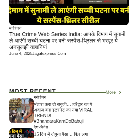
मनोरंजन
True Crime Web Series India: आपके दिमाग में सुनामी
ले आएंगी सच्ची घटना पर बनी सस्पेंस-थ्रिलर से भरपूर ये
अनसुलझी कहानियां
June 4, 2025
Jagatexpress.com
MOST RECENT
More
मनोरंजन
भंडारा करा दो बाबूजी… हरिद्वार का ये
अंदाज बना इंटरनेट का नया VIRAL
TREND!
#BhandaraKaraDoBabuji
देश-विदेश
15 दिन में दोगुना पैसा… फिर लगा