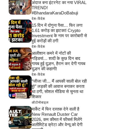
अंदाज बना इंटरनेट का नया VIRAL
TREND!
#BhandaraKaraDoBabuji
देश-विदेश
15 दिन में दोगुना पैसा… फिर लगा
1.61 करोड़ का झटका! Crypto
Investment के नाम पर कारोबारी से
हुई करोड़ों की ठगी
देश-विदेश
आलीशान कमरे में नोटों की
गड्डियां… शादी के कुछ दिन बाद
गायब हुई दुल्हन, हैरान कर देगी गायब
दुल्हन की कहानी!
देश-विदेश
“जीजा जी… मैं आपकी साली बोल रही
हूं!” लड़की की आवाज बनाकर करता
था ठगी, सोशल मीडिया से चुनता था
शिकार
ऑटोमोबाइल
मार्केट में फिर दस्तक देने वाली है
New Renault Duster Car
2026, कम कीमत में फीचर्स मिलेंगे
अलीमिटेड क्रेटा और वेन्यू को देगी