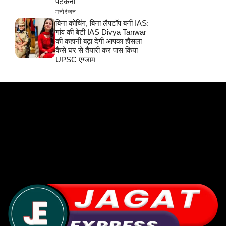
पटकनी
मनोरंजन
बिना कोचिंग, बिना लैपटॉप बनीं IAS:
गांव की बेटी IAS Divya Tanwar
की कहानी बढ़ा देगी आपका हौसला
कैसे घर से तैयारी कर पास किया
UPSC एग्जाम