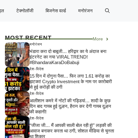
इल
टेक्नोलॉजी
बिजनेस वर्ल्ड
मनोरंजन
MOST RECENT
More
मनोरंजन
भंडारा करा दो बाबूजी… हरिद्वार का ये अंदाज बना
इंटरनेट का नया VIRAL TREND!
#BhandaraKaraDoBabuji
देश-विदेश
15 दिन में दोगुना पैसा… फिर लगा 1.61 करोड़ का
झटका! Crypto Investment के नाम पर कारोबारी
से हुई करोड़ों की ठगी
देश-विदेश
आलीशान कमरे में नोटों की गड्डियां… शादी के कुछ
दिन बाद गायब हुई दुल्हन, हैरान कर देगी गायब दुल्हन
की कहानी!
देश-विदेश
“जीजा जी… मैं आपकी साली बोल रही हूं!” लड़की की
आवाज बनाकर करता था ठगी, सोशल मीडिया से चुनता
था शिकार