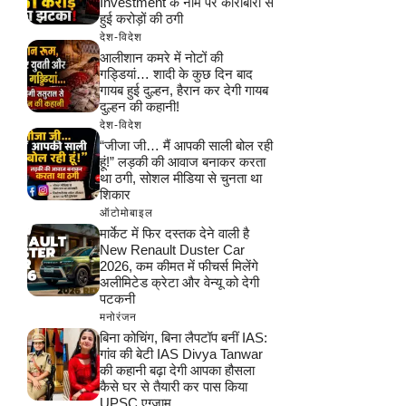
Investment के नाम पर कारोबारी से
हुई करोड़ों की ठगी
देश-विदेश
आलीशान कमरे में नोटों की
गड्डियां… शादी के कुछ दिन बाद
गायब हुई दुल्हन, हैरान कर देगी गायब
दुल्हन की कहानी!
देश-विदेश
“जीजा जी… मैं आपकी साली बोल रही
हूं!” लड़की की आवाज बनाकर करता
था ठगी, सोशल मीडिया से चुनता था
शिकार
ऑटोमोबाइल
मार्केट में फिर दस्तक देने वाली है
New Renault Duster Car
2026, कम कीमत में फीचर्स मिलेंगे
अलीमिटेड क्रेटा और वेन्यू को देगी
पटकनी
मनोरंजन
बिना कोचिंग, बिना लैपटॉप बनीं IAS:
गांव की बेटी IAS Divya Tanwar
की कहानी बढ़ा देगी आपका हौसला
कैसे घर से तैयारी कर पास किया
UPSC एग्जाम