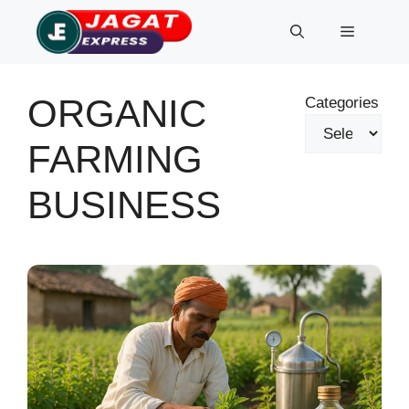
Skip
Menu
to
content
ORGANIC
Categories
FARMING
BUSINESS