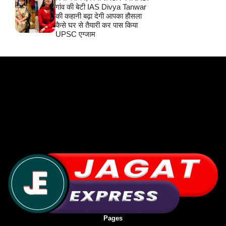
गांव की बेटी IAS Divya Tanwar
की कहानी बढ़ा देगी आपका हौसला
कैसे घर से तैयारी कर पास किया
UPSC एग्जाम
Pages