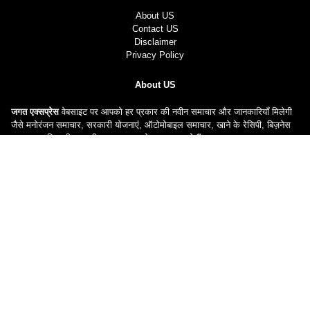
About US
Contact US
Disclaimer
Privacy Policy
About US
जगत एक्सप्रेस
वेबसाइट पर आपको हर प्रकार की नवीन समाचार और जानकारियाँ मिलेगी
जैसे मनोरंजन समाचार, सरकारी योजनाएं, ऑटोमोबाइल समाचार, खाने के रेसिपी, बिज़नेस
समाचार आदि सभी सम्बन्धी समाचार आपको उपलब्ध करते हैं।
|| 2024 Copyright © All rights reserved
Jagat Express
||