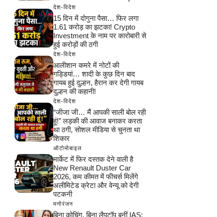
देश-विदेश
15 दिन में दोगुना पैसा… फिर लगा
1.61 करोड़ का झटका! Crypto
Investment के नाम पर कारोबारी से
हुई करोड़ों की ठगी
देश-विदेश
आलीशान कमरे में नोटों की
गड्डियां… शादी के कुछ दिन बाद
गायब हुई दुल्हन, हैरान कर देगी गायब
दुल्हन की कहानी!
देश-विदेश
“जीजा जी… मैं आपकी साली बोल रही
हूं!” लड़की की आवाज बनाकर करता
था ठगी, सोशल मीडिया से चुनता था
शिकार
ऑटोमोबाइल
मार्केट में फिर दस्तक देने वाली है
New Renault Duster Car
2026, कम कीमत में फीचर्स मिलेंगे
अलीमिटेड क्रेटा और वेन्यू को देगी
पटकनी
मनोरंजन
बिना कोचिंग, बिना लैपटॉप बनीं IAS: