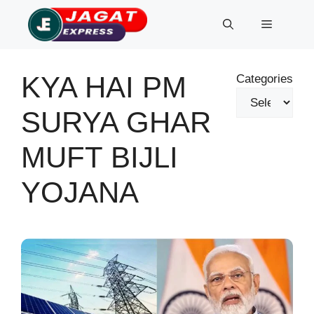
Skip
Menu
to
content
KYA HAI PM
Categories
SURYA GHAR
MUFT BIJLI
YOJANA