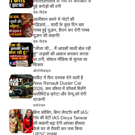
Investment के नाम पर कारोबारी से
हुई करोड़ों की ठगी
देश-विदेश
आलीशान कमरे में नोटों की
गड्डियां… शादी के कुछ दिन बाद
गायब हुई दुल्हन, हैरान कर देगी गायब
दुल्हन की कहानी!
देश-विदेश
“जीजा जी… मैं आपकी साली बोल रही
हूं!” लड़की की आवाज बनाकर करता
था ठगी, सोशल मीडिया से चुनता था
शिकार
ऑटोमोबाइल
मार्केट में फिर दस्तक देने वाली है
New Renault Duster Car
2026, कम कीमत में फीचर्स मिलेंगे
अलीमिटेड क्रेटा और वेन्यू को देगी
पटकनी
मनोरंजन
बिना कोचिंग, बिना लैपटॉप बनीं IAS:
गांव की बेटी IAS Divya Tanwar
की कहानी बढ़ा देगी आपका हौसला
कैसे घर से तैयारी कर पास किया
UPSC एग्जाम