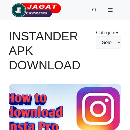
Skip
Menu
to
content
INSTANDER
Categories
APK
DOWNLOAD