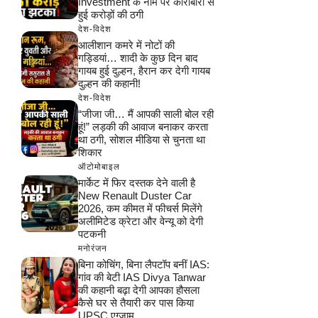
Investment के नाम पर कारोबारी से
हुई करोड़ों की ठगी
देश-विदेश
आलीशान कमरे में नोटों की
गड्डियां… शादी के कुछ दिन बाद
गायब हुई दुल्हन, हैरान कर देगी गायब
दुल्हन की कहानी!
देश-विदेश
“जीजा जी… मैं आपकी साली बोल रही
हूं!” लड़की की आवाज बनाकर करता
था ठगी, सोशल मीडिया से चुनता था
शिकार
ऑटोमोबाइल
मार्केट में फिर दस्तक देने वाली है
New Renault Duster Car
2026, कम कीमत में फीचर्स मिलेंगे
अलीमिटेड क्रेटा और वेन्यू को देगी
पटकनी
मनोरंजन
बिना कोचिंग, बिना लैपटॉप बनीं IAS:
गांव की बेटी IAS Divya Tanwar
की कहानी बढ़ा देगी आपका हौसला
कैसे घर से तैयारी कर पास किया
UPSC एग्जाम