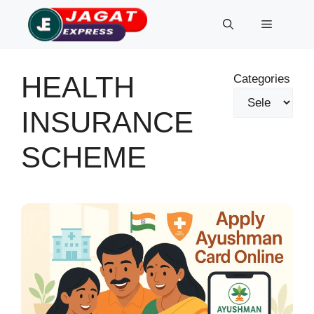
Skip
Menu
to
content
HEALTH
Categories
INSURANCE
SCHEME