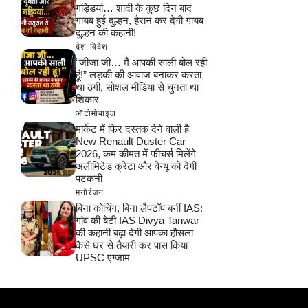
गड्डियां… शादी के कुछ दिन बाद
गायब हुई दुल्हन, हैरान कर देगी गायब
दुल्हन की कहानी!
देश-विदेश
“जीजा जी… मैं आपकी साली बोल रही
हूं!” लड़की की आवाज बनाकर करता
था ठगी, सोशल मीडिया से चुनता था
शिकार
ऑटोमोबाइल
मार्केट में फिर दस्तक देने वाली है
New Renault Duster Car
2026, कम कीमत में फीचर्स मिलेंगे
अलीमिटेड क्रेटा और वेन्यू को देगी
पटकनी
मनोरंजन
बिना कोचिंग, बिना लैपटॉप बनीं IAS:
गांव की बेटी IAS Divya Tanwar
की कहानी बढ़ा देगी आपका हौसला
कैसे घर से तैयारी कर पास किया
UPSC एग्जाम