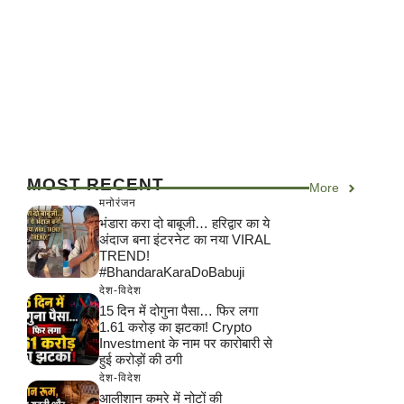
MOST RECENT
More
मनोरंजन
भंडारा करा दो बाबूजी… हरिद्वार का ये
अंदाज बना इंटरनेट का नया VIRAL
TREND!
#BhandaraKaraDoBabuji
देश-विदेश
15 दिन में दोगुना पैसा… फिर लगा
1.61 करोड़ का झटका! Crypto
Investment के नाम पर कारोबारी से
हुई करोड़ों की ठगी
देश-विदेश
आलीशान कमरे में नोटों की