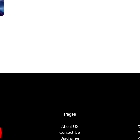
Pages
About US
Contact US
म
Disclaimer