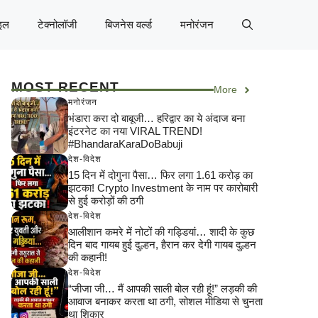
इल
टेक्नोलॉजी
बिजनेस वर्ल्ड
मनोरंजन
MOST RECENT
More
मनोरंजन
भंडारा करा दो बाबूजी… हरिद्वार का ये अंदाज बना
इंटरनेट का नया VIRAL TREND!
#BhandaraKaraDoBabuji
देश-विदेश
15 दिन में दोगुना पैसा… फिर लगा 1.61 करोड़ का
झटका! Crypto Investment के नाम पर कारोबारी
से हुई करोड़ों की ठगी
देश-विदेश
आलीशान कमरे में नोटों की गड्डियां… शादी के कुछ
दिन बाद गायब हुई दुल्हन, हैरान कर देगी गायब दुल्हन
की कहानी!
देश-विदेश
“जीजा जी… मैं आपकी साली बोल रही हूं!” लड़की की
आवाज बनाकर करता था ठगी, सोशल मीडिया से चुनता
था शिकार