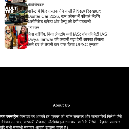
ऑटोमोबाइल
मार्केट में फिर दस्तक देने वाली है New Renault
Duster Car 2026, कम कीमत में फीचर्स मिलेंगे
अलीमिटेड क्रेटा और वेन्यू को देगी पटकनी
मनोरंजन
बिना कोचिंग, बिना लैपटॉप बनीं IAS: गांव की बेटी IAS
Divya Tanwar की कहानी बढ़ा देगी आपका हौसला
कैसे घर से तैयारी कर पास किया UPSC एग्जाम
About US
जगत एक्सप्रेस
वेबसाइट पर आपको हर प्रकार की नवीन समाचार और जानकारियाँ मिलेगी जैसे
नोरंजन समाचार, सरकारी योजनाएं, ऑटोमोबाइल समाचार, खाने के रेसिपी, बिज़नेस समाचार
आदि सभी सम्बन्धी समाचार आपको उपलब्ध करते हैं।