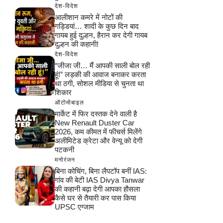
देश-विदेश
आलीशान कमरे में नोटों की
गड्डियां… शादी के कुछ दिन बाद
गायब हुई दुल्हन, हैरान कर देगी गायब
दुल्हन की कहानी!
देश-विदेश
“जीजा जी… मैं आपकी साली बोल रही
हूं!” लड़की की आवाज बनाकर करता
था ठगी, सोशल मीडिया से चुनता था
शिकार
ऑटोमोबाइल
मार्केट में फिर दस्तक देने वाली है
New Renault Duster Car
2026, कम कीमत में फीचर्स मिलेंगे
अलीमिटेड क्रेटा और वेन्यू को देगी
पटकनी
मनोरंजन
बिना कोचिंग, बिना लैपटॉप बनीं IAS:
गांव की बेटी IAS Divya Tanwar
की कहानी बढ़ा देगी आपका हौसला
कैसे घर से तैयारी कर पास किया
UPSC एग्जाम