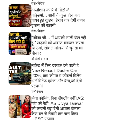
देश-विदेश
आलीशान कमरे में नोटों की
गड्डियां… शादी के कुछ दिन बाद
गायब हुई दुल्हन, हैरान कर देगी गायब
दुल्हन की कहानी!
देश-विदेश
“जीजा जी… मैं आपकी साली बोल रही
हूं!” लड़की की आवाज बनाकर करता
था ठगी, सोशल मीडिया से चुनता था
शिकार
ऑटोमोबाइल
मार्केट में फिर दस्तक देने वाली है
New Renault Duster Car
2026, कम कीमत में फीचर्स मिलेंगे
अलीमिटेड क्रेटा और वेन्यू को देगी
पटकनी
मनोरंजन
बिना कोचिंग, बिना लैपटॉप बनीं IAS:
गांव की बेटी IAS Divya Tanwar
की कहानी बढ़ा देगी आपका हौसला
कैसे घर से तैयारी कर पास किया
UPSC एग्जाम