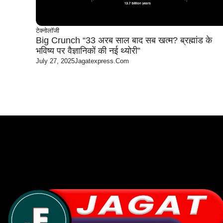
टेक्नोलॉजी
Big Crunch “33 अरब साल बाद सब खत्म? ब्रह्मांड के
भविष्य पर वैज्ञानिकों की नई थ्योरी”
July 27, 2025
Jagatexpress.com