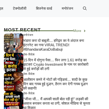
इल
टेक्नोलॉजी
बिजनेस वर्ल्ड
मनोरंजन
MOST RECENT
More
मनोरंजन
भंडारा करा दो बाबूजी… हरिद्वार का ये अंदाज बना
इंटरनेट का नया VIRAL TREND!
#BhandaraKaraDoBabuji
देश-विदेश
15 दिन में दोगुना पैसा… फिर लगा 1.61 करोड़ का
झटका! Crypto Investment के नाम पर कारोबारी
से हुई करोड़ों की ठगी
देश-विदेश
आलीशान कमरे में नोटों की गड्डियां… शादी के कुछ
दिन बाद गायब हुई दुल्हन, हैरान कर देगी गायब दुल्हन
की कहानी!
देश-विदेश
“जीजा जी… मैं आपकी साली बोल रही हूं!” लड़की की
आवाज बनाकर करता था ठगी, सोशल मीडिया से चुनता
था शिकार