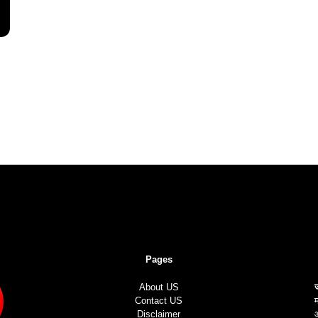
Pages
About US
Contact US
म
Disclaimer