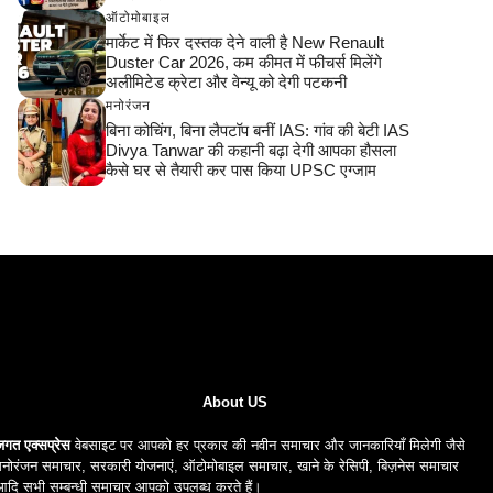
ऑटोमोबाइल
मार्केट में फिर दस्तक देने वाली है New Renault
Duster Car 2026, कम कीमत में फीचर्स मिलेंगे
अलीमिटेड क्रेटा और वेन्यू को देगी पटकनी
मनोरंजन
बिना कोचिंग, बिना लैपटॉप बनीं IAS: गांव की बेटी IAS
Divya Tanwar की कहानी बढ़ा देगी आपका हौसला
कैसे घर से तैयारी कर पास किया UPSC एग्जाम
About US
जगत एक्सप्रेस
वेबसाइट पर आपको हर प्रकार की नवीन समाचार और जानकारियाँ मिलेगी जैसे
नोरंजन समाचार, सरकारी योजनाएं, ऑटोमोबाइल समाचार, खाने के रेसिपी, बिज़नेस समाचार
आदि सभी सम्बन्धी समाचार आपको उपलब्ध करते हैं।