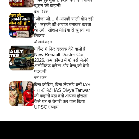
दुल्हन की कहानी!
देश-विदेश
“जीजा जी… मैं आपकी साली बोल रही
हूं!” लड़की की आवाज बनाकर करता
था ठगी, सोशल मीडिया से चुनता था
शिकार
ऑटोमोबाइल
मार्केट में फिर दस्तक देने वाली है
New Renault Duster Car
2026, कम कीमत में फीचर्स मिलेंगे
अलीमिटेड क्रेटा और वेन्यू को देगी
पटकनी
मनोरंजन
बिना कोचिंग, बिना लैपटॉप बनीं IAS:
गांव की बेटी IAS Divya Tanwar
की कहानी बढ़ा देगी आपका हौसला
कैसे घर से तैयारी कर पास किया
UPSC एग्जाम