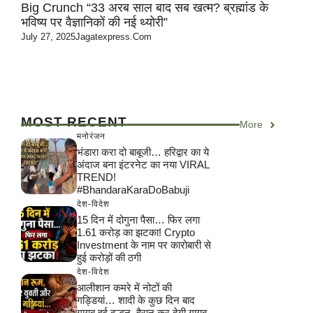
Big Crunch “33 अरब साल बाद सब खत्म? ब्रह्मांड के
भविष्य पर वैज्ञानिकों की नई थ्योरी”
July 27, 2025
Jagatexpress.com
MOST RECENT
More
मनोरंजन
भंडारा करा दो बाबूजी… हरिद्वार का ये
अंदाज बना इंटरनेट का नया VIRAL
TREND!
#BhandaraKaraDoBabuji
देश-विदेश
15 दिन में दोगुना पैसा… फिर लगा
1.61 करोड़ का झटका! Crypto
Investment के नाम पर कारोबारी से
हुई करोड़ों की ठगी
देश-विदेश
आलीशान कमरे में नोटों की
गड्डियां… शादी के कुछ दिन बाद
गायब हुई दुल्हन, हैरान कर देगी गायब