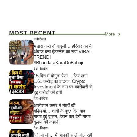
MOST RECENT
More
मनोरंजन
भंडारा करा दो बाबूजी… हरिद्वार का ये
अंदाज बना इंटरनेट का नया VIRAL
TREND!
#BhandaraKaraDoBabuji
देश-विदेश
15 दिन में दोगुना पैसा… फिर लगा
1.61 करोड़ का झटका! Crypto
Investment के नाम पर कारोबारी से
हुई करोड़ों की ठगी
देश-विदेश
आलीशान कमरे में नोटों की
गड्डियां… शादी के कुछ दिन बाद
गायब हुई दुल्हन, हैरान कर देगी गायब
दुल्हन की कहानी!
देश-विदेश
“जीजा जी… मैं आपकी साली बोल रही