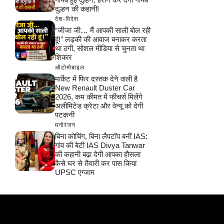
दुल्हन की कहानी!
देश-विदेश
“जीजा जी… मैं आपकी साली बोल रही
हूं!” लड़की की आवाज बनाकर करता
था ठगी, सोशल मीडिया से चुनता था
शिकार
ऑटोमोबाइल
मार्केट में फिर दस्तक देने वाली है
New Renault Duster Car
2026, कम कीमत में फीचर्स मिलेंगे
अलीमिटेड क्रेटा और वेन्यू को देगी
पटकनी
मनोरंजन
बिना कोचिंग, बिना लैपटॉप बनीं IAS:
गांव की बेटी IAS Divya Tanwar
की कहानी बढ़ा देगी आपका हौसला
कैसे घर से तैयारी कर पास किया
UPSC एग्जाम