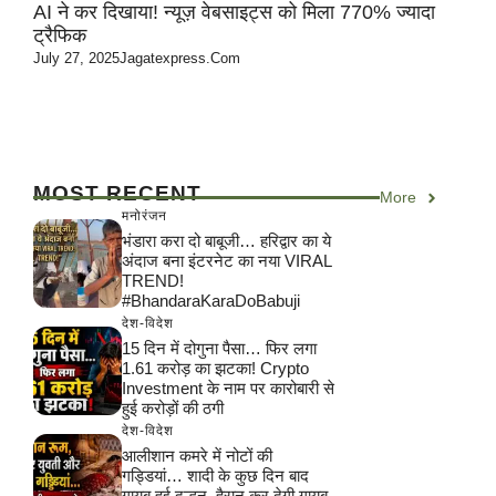
AI ने कर दिखाया! न्यूज़ वेबसाइट्स को मिला 770% ज्यादा
ट्रैफिक
July 27, 2025
Jagatexpress.com
MOST RECENT
More
मनोरंजन
भंडारा करा दो बाबूजी… हरिद्वार का ये
अंदाज बना इंटरनेट का नया VIRAL
TREND!
#BhandaraKaraDoBabuji
देश-विदेश
15 दिन में दोगुना पैसा… फिर लगा
1.61 करोड़ का झटका! Crypto
Investment के नाम पर कारोबारी से
हुई करोड़ों की ठगी
देश-विदेश
आलीशान कमरे में नोटों की
गड्डियां… शादी के कुछ दिन बाद
गायब हुई दुल्हन, हैरान कर देगी गायब