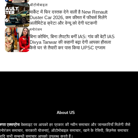
ऑटोमोबाइल
मार्केट में फिर दस्तक देने वाली है New Renault
Duster Car 2026, कम कीमत में फीचर्स मिलेंगे
अलीमिटेड क्रेटा और वेन्यू को देगी पटकनी
मनोरंजन
बिना कोचिंग, बिना लैपटॉप बनीं IAS: गांव की बेटी IAS
Divya Tanwar की कहानी बढ़ा देगी आपका हौसला
कैसे घर से तैयारी कर पास किया UPSC एग्जाम
About US
जगत एक्सप्रेस
वेबसाइट पर आपको हर प्रकार की नवीन समाचार और जानकारियाँ मिलेगी जैसे
नोरंजन समाचार, सरकारी योजनाएं, ऑटोमोबाइल समाचार, खाने के रेसिपी, बिज़नेस समाचार
आदि सभी सम्बन्धी समाचार आपको उपलब्ध करते हैं।