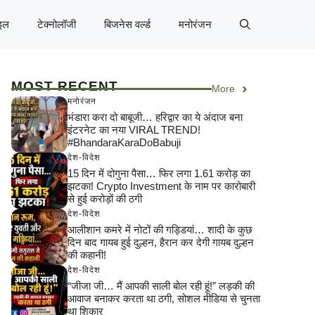
इल
टेक्नोलॉजी
बिजनेस वर्ल्ड
मनोरंजन
MOST RECENT
More
मनोरंजन
भंडारा करा दो बाबूजी… हरिद्वार का ये अंदाज बना
इंटरनेट का नया VIRAL TREND!
#BhandaraKaraDoBabuji
देश-विदेश
15 दिन में दोगुना पैसा… फिर लगा 1.61 करोड़ का
झटका! Crypto Investment के नाम पर कारोबारी
से हुई करोड़ों की ठगी
देश-विदेश
आलीशान कमरे में नोटों की गड्डियां… शादी के कुछ
दिन बाद गायब हुई दुल्हन, हैरान कर देगी गायब दुल्हन
की कहानी!
देश-विदेश
“जीजा जी… मैं आपकी साली बोल रही हूं!” लड़की की
आवाज बनाकर करता था ठगी, सोशल मीडिया से चुनता
था शिकार