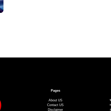
Pages
About US
Contact US
म
Disclaimer