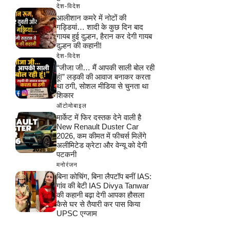
देश-विदेश
आलीशान कमरे में नोटों की
गड्डियां… शादी के कुछ दिन बाद
गायब हुई दुल्हन, हैरान कर देगी गायब
दुल्हन की कहानी!
देश-विदेश
“जीजा जी… मैं आपकी साली बोल रही
हूं!” लड़की की आवाज बनाकर करता
था ठगी, सोशल मीडिया से चुनता था
शिकार
ऑटोमोबाइल
मार्केट में फिर दस्तक देने वाली है
New Renault Duster Car
2026, कम कीमत में फीचर्स मिलेंगे
अलीमिटेड क्रेटा और वेन्यू को देगी
पटकनी
मनोरंजन
बिना कोचिंग, बिना लैपटॉप बनीं IAS:
गांव की बेटी IAS Divya Tanwar
की कहानी बढ़ा देगी आपका हौसला
कैसे घर से तैयारी कर पास किया
UPSC एग्जाम