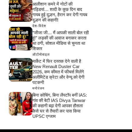
आलीशान कमरे में नोटों की
गड्डियां… शादी के कुछ दिन बाद
गायब हुई दुल्हन, हैरान कर देगी गायब
दुल्हन की कहानी!
देश-विदेश
“जीजा जी… मैं आपकी साली बोल रही
हूं!” लड़की की आवाज बनाकर करता
था ठगी, सोशल मीडिया से चुनता था
शिकार
ऑटोमोबाइल
मार्केट में फिर दस्तक देने वाली है
New Renault Duster Car
2026, कम कीमत में फीचर्स मिलेंगे
अलीमिटेड क्रेटा और वेन्यू को देगी
पटकनी
मनोरंजन
बिना कोचिंग, बिना लैपटॉप बनीं IAS:
गांव की बेटी IAS Divya Tanwar
की कहानी बढ़ा देगी आपका हौसला
कैसे घर से तैयारी कर पास किया
UPSC एग्जाम