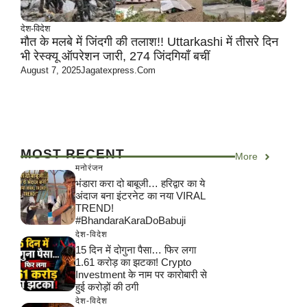
देश-विदेश
मौत के मलबे में जिंदगी की तलाश!! Uttarkashi में तीसरे दिन
भी रेस्क्यू ऑपरेशन जारी, 274 जिंदगियाँ बचीं
August 7, 2025
Jagatexpress.com
MOST RECENT
More
मनोरंजन
भंडारा करा दो बाबूजी… हरिद्वार का ये
अंदाज बना इंटरनेट का नया VIRAL
TREND!
#BhandaraKaraDoBabuji
देश-विदेश
15 दिन में दोगुना पैसा… फिर लगा
1.61 करोड़ का झटका! Crypto
Investment के नाम पर कारोबारी से
हुई करोड़ों की ठगी
देश-विदेश